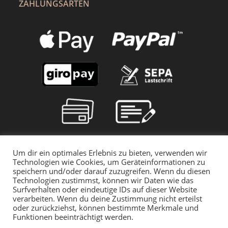
ZAHLUNGSARTEN
Um dir ein optimales Erlebnis zu bieten, verwenden wir
Technologien wie Cookies, um Geräteinformationen zu
speichern und/oder darauf zuzugreifen. Wenn du diesen
Technologien zustimmst, können wir Daten wie das
Surfverhalten oder eindeutige IDs auf dieser Website
verarbeiten. Wenn du deine Zustimmung nicht erteilst
oder zurückziehst, können bestimmte Merkmale und
Funktionen beeinträchtigt werden.