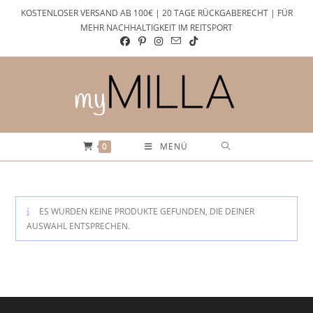
Zum
KOSTENLOSER VERSAND AB 100€ | 20 TAGE RÜCKGABERECHT | FÜR
Inhalt
MEHR NACHHALTIGKEIT IM REITSPORT
springen
0
MENÜ
ES WURDEN KEINE PRODUKTE GEFUNDEN, DIE DEINER
AUSWAHL ENTSPRECHEN.