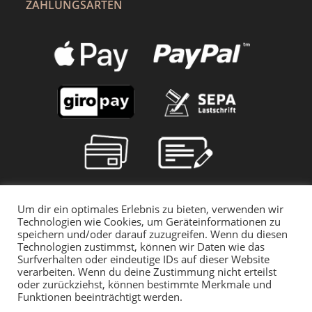
ZAHLUNGSARTEN
Um dir ein optimales Erlebnis zu bieten, verwenden wir
Technologien wie Cookies, um Geräteinformationen zu
speichern und/oder darauf zuzugreifen. Wenn du diesen
Technologien zustimmst, können wir Daten wie das
Surfverhalten oder eindeutige IDs auf dieser Website
verarbeiten. Wenn du deine Zustimmung nicht erteilst
oder zurückziehst, können bestimmte Merkmale und
Funktionen beeinträchtigt werden.