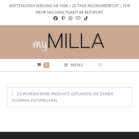
Zum
KOSTENLOSER VERSAND AB 100€ | 20 TAGE RÜCKGABERECHT | FÜR
Inhalt
MEHR NACHHALTIGKEIT IM REITSPORT
springen
0
MENÜ
ES WURDEN KEINE PRODUKTE GEFUNDEN, DIE DEINER
AUSWAHL ENTSPRECHEN.