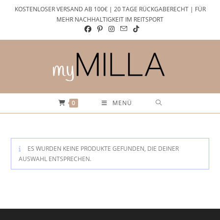
Zum
KOSTENLOSER VERSAND AB 100€ | 20 TAGE RÜCKGABERECHT | FÜR
Inhalt
MEHR NACHHALTIGKEIT IM REITSPORT
springen
0
MENÜ
ES WURDEN KEINE PRODUKTE GEFUNDEN, DIE DEINER
AUSWAHL ENTSPRECHEN.