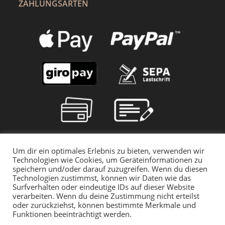
ZAHLUNGSARTEN
Um dir ein optimales Erlebnis zu bieten, verwenden wir
Technologien wie Cookies, um Geräteinformationen zu
speichern und/oder darauf zuzugreifen. Wenn du diesen
Technologien zustimmst, können wir Daten wie das
Surfverhalten oder eindeutige IDs auf dieser Website
verarbeiten. Wenn du deine Zustimmung nicht erteilst
oder zurückziehst, können bestimmte Merkmale und
Funktionen beeinträchtigt werden.