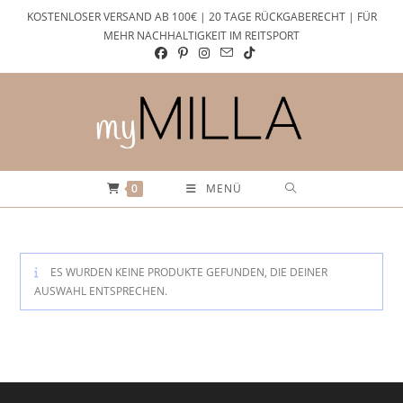
Zum
KOSTENLOSER VERSAND AB 100€ | 20 TAGE RÜCKGABERECHT | FÜR
Inhalt
MEHR NACHHALTIGKEIT IM REITSPORT
springen
0
MENÜ
ES WURDEN KEINE PRODUKTE GEFUNDEN, DIE DEINER
AUSWAHL ENTSPRECHEN.