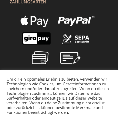
ZAHLUNGSARTEN
Um dir ein optimales Erlebnis zu bieten, verwenden wir
Technologien wie Cookies, um Geräteinformationen zu
speichern und/oder darauf zuzugreifen. Wenn du diesen
Technologien zustimmst, können wir Daten wie das
Surfverhalten oder eindeutige IDs auf dieser Website
verarbeiten. Wenn du deine Zustimmung nicht erteilst
oder zurückziehst, können bestimmte Merkmale und
Funktionen beeinträchtigt werden.