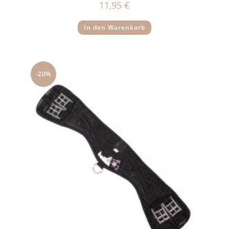
11,95
€
In den Warenkorb
-20%